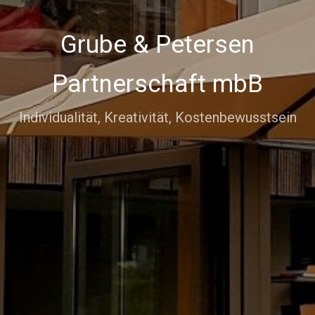
Grube & Petersen
Partnerschaft mbB
Individualität, Kreativität, Kostenbewusstsein