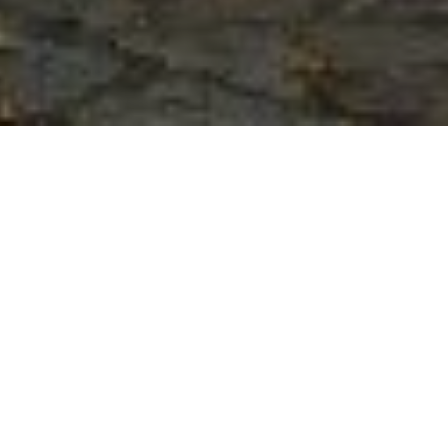
Moderne Räume in alter Hülle
Energetische Sanierung und
Dachausbau der Alten
Schule
In Folge des 2013 gewonnen Realisierungswettbewerbes
wurde 2014 diese Alte Schule energetisch saniert und ihr